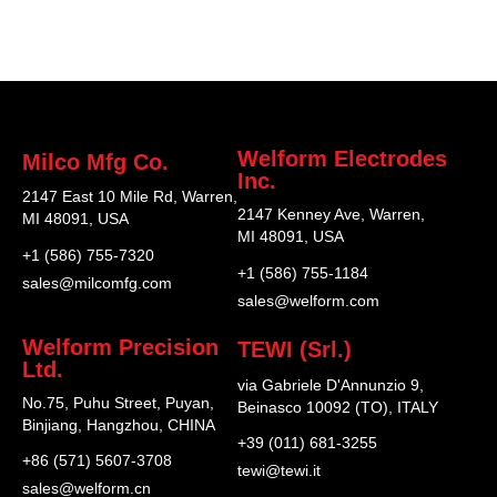
Welform Electrodes
Milco Mfg Co.
Inc.
2147 East 10 Mile Rd, Warren,
2147 Kenney Ave, Warren,
MI 48091, USA
MI 48091, USA
+1 (586) 755-7320
+1 (586) 755-1184
sales@milcomfg.com
sales@welform.com
Welform Precision
TEWI (Srl.)
Ltd.
via Gabriele D'Annunzio 9,
No.75, Puhu Street, Puyan,
Beinasco 10092 (TO), ITALY
Binjiang, Hangzhou, CHINA
+39 (011) 681-3255
+86 (571) 5607-3708
tewi@tewi.it
sales@welform.cn