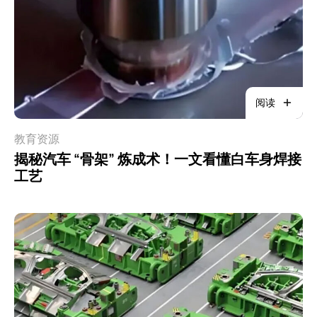
阅读
教育资源
揭秘汽车 “骨架” 炼成术！一文看懂白车身焊接
工艺