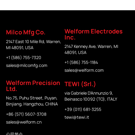
Welform Electrodes
Milco Mfg Co.
Inc.
2147 East 10 Mile Rd, Warren,
2147 Kenney Ave, Warren, MI
MI 48091, USA
48091, USA
+1 (586) 755-7320
+1 (586) 755-1184
sales@milcomfg.com
sales@welform.com
Welform Precision
TEWI (Srl.)
Ltd.
via Gabriele D'Annunzio 9,
No.75, Puhu Street, Puyan,
Beinasco 10092 (TO), ITALY
Binjiang, Hangzhou, CHINA
+39 (011) 681-3255
+86 (571) 5607-3708
tewi@tewi.it
sales@welform.cn
公司简介