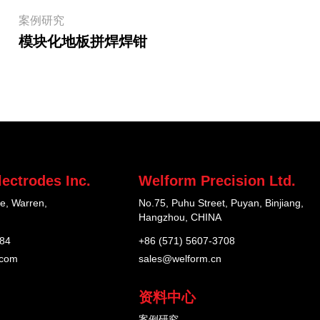
案例研究
模块化地板拼焊焊钳
ectrodes Inc.
Welform Precision Ltd.
e, Warren,
No.75, Puhu Street, Puyan, Binjiang,
Hangzhou, CHINA
184
+86 (571) 5607-3708
.com
sales@welform.cn
资料中心
案例研究