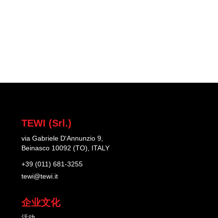
TEWI (Srl.)
via Gabriele D'Annunzio 9,
Beinasco 10092 (TO), ITALY
+39 (011) 681-3255
tewi@tewi.it
企业文化
活动