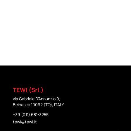
TEWI (Srl.)
via Gabriele D'Annunzio 9,
Beinasco 10092 (TO), ITALY
+39 (011) 681-3255
tewi@tewi.it