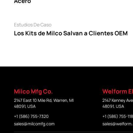
Acero
Leer
Estudios De Caso
Los Kits de Milco Salvan a Clientes OEM
Milco Mfg Co.
Welform El
2147 East 10 Mile Rd, Warren, MI
2147 Kenney Ave
48091, USA
48091, USA
+1 (586) 755-7320
+1 (586) 755-11
sales@milcomfg.com
sales@welform