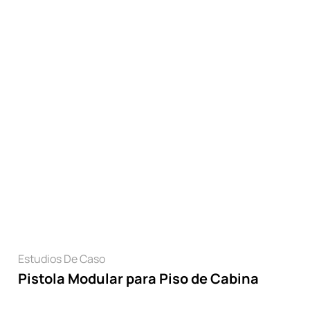
os y evaluaciones adaptados a los desafíos específicos de ca
Leer
Estudios De Caso
Pistola Modular para Piso de Cabina