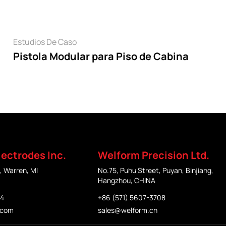
Leer
Estudios De Caso
Pistola Modular para Piso de Cabina
ectrodes Inc.
Welform Precision Ltd.
, Warren, MI
No.75, Puhu Street, Puyan, Binjiang,
Hangzhou, CHINA
84
+86 (571) 5607-3708
.com
sales@welform.cn