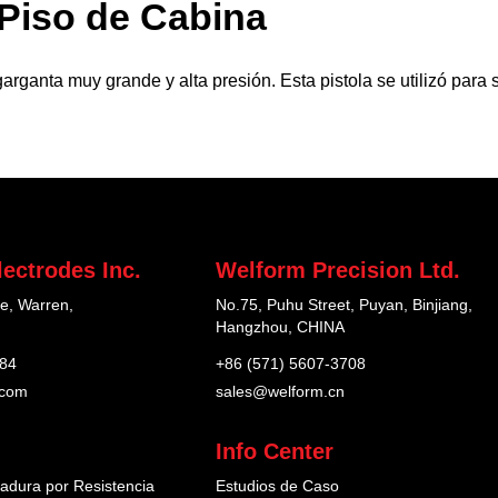
 Piso de Cabina
rganta muy grande y alta presión. Esta pistola se utilizó para s
ectrodes Inc.
Welform Precision Ltd.
e, Warren,
No.75, Puhu Street, Puyan, Binjiang,
Hangzhou, CHINA
184
+86 (571) 5607-3708
.com
sales@welform.cn
Info Center
adura por Resistencia
Estudios de Caso