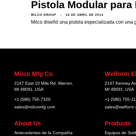
Pistola Modular para
MILCO GROUP
16 DE ABRIL DE 2014
Milco diseñó una pistola especializada con una ga
Milco Mfg Co.
Welform El
2147 East 10 Mile Rd, Warren,
2147 Kenney Av
MI 48091, USA
MI 48091, USA
+1 (586) 755-7320
+1 (586) 755-1
sales@milcomfg.com
sales@welform
About Us
Products
Antecedentes de la Compañía
Equipos de Sold