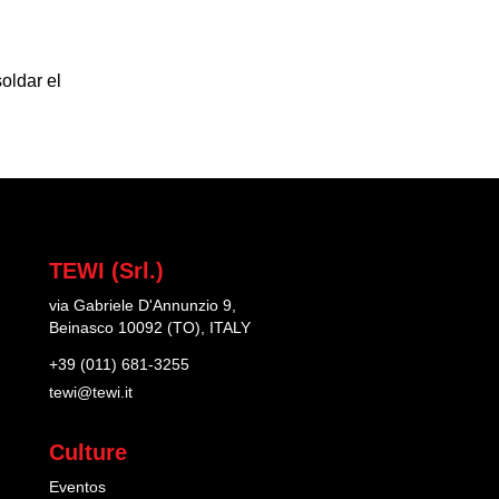
oldar el
TEWI (Srl.)
via Gabriele D'Annunzio 9,
Beinasco 10092 (TO), ITALY
+39 (011) 681-3255
tewi@tewi.it
Culture
Eventos