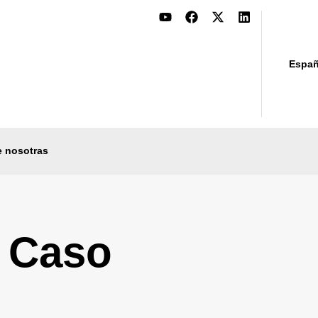
Españ
e nosotras
e Caso