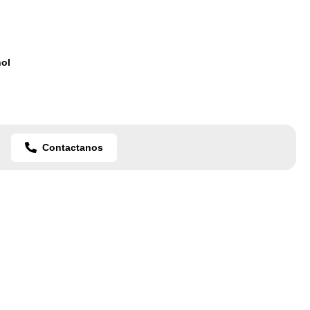
ol
Contactanos