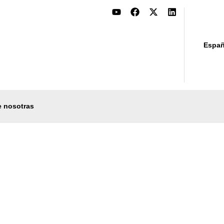
Españ
e nosotras