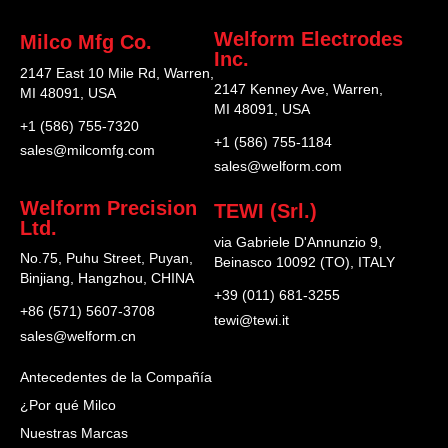
Welform Electrodes
Milco Mfg Co.
Inc.
2147 East 10 Mile Rd, Warren,
2147 Kenney Ave, Warren,
MI 48091, USA
MI 48091, USA
+1 (586) 755-7320
+1 (586) 755-1184
sales@milcomfg.com
sales@welform.com
Welform Precision
TEWI (Srl.)
Ltd.
via Gabriele D'Annunzio 9,
No.75, Puhu Street, Puyan,
Beinasco 10092 (TO), ITALY
Binjiang, Hangzhou, CHINA
+39 (011) 681-3255
+86 (571) 5607-3708
tewi@tewi.it
sales@welform.cn
Antecedentes de la Compañía
¿Por qué Milco
Nuestras Marcas