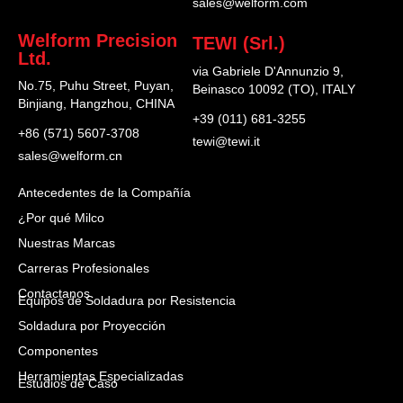
sales@welform.com
Welform Precision
TEWI (Srl.)
Ltd.
via Gabriele D'Annunzio 9,
No.75, Puhu Street, Puyan,
Beinasco 10092 (TO), ITALY
Binjiang, Hangzhou, CHINA
+39 (011) 681-3255
+86 (571) 5607-3708
tewi@tewi.it
sales@welform.cn
Antecedentes de la Compañía
¿Por qué Milco
Nuestras Marcas
Carreras Profesionales
Contactanos
Equipos de Soldadura por Resistencia
Soldadura por Proyección
Componentes
Herramientas Especializadas
Estudios de Caso