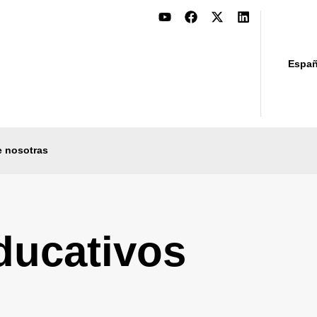
Españ
e nosotras
ducativos