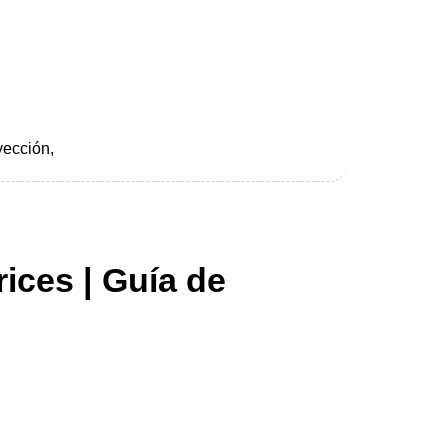
yección,
ices | Guía de