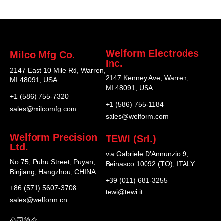
Welform Electrodes
Milco Mfg Co.
Inc.
2147 East 10 Mile Rd, Warren,
2147 Kenney Ave, Warren,
MI 48091, USA
MI 48091, USA
+1 (586) 755-7320
+1 (586) 755-1184
sales@milcomfg.com
sales@welform.com
Welform Precision
TEWI (Srl.)
Ltd.
via Gabriele D'Annunzio 9,
No.75, Puhu Street, Puyan,
Beinasco 10092 (TO), ITALY
Binjiang, Hangzhou, CHINA
+39 (011) 681-3255
+86 (571) 5607-3708
tewi@tewi.it
sales@welform.cn
公司简介