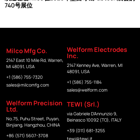
740号展位
Welform Electrodes
Milco Mfg Co.
Inc.
2147 East 10 Mile Rd, Warren,
2147 Kenney Ave, Warren, MI
MI 48091, USA
48091, USA
+1 (586) 755-7320
+1 (586) 755-1184
sales@milcomfg.com
sales@welform.com
Welform Precision
TEWI (Srl.)
Ltd.
via Gabriele D'Annunzio 9,
No.75, Puhu Street, Puyan,
Beinasco 10092 (TO), ITALY
Binjiang, Hangzhou, CHINA
+39 (011) 681-3255
+86 (571) 5607-3708
tewi@tewi.it