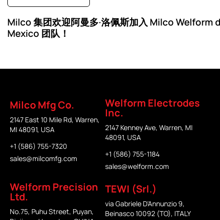
Milco 集团欢迎阿曼多·洛佩斯加入 Milco Welform 
Mexico 团队！
Welform Electrodes
Milco Mfg Co.
Inc.
2147 East 10 Mile Rd, Warren,
2147 Kenney Ave, Warren, MI
MI 48091, USA
48091, USA
+1 (586) 755-7320
+1 (586) 755-1184
sales@milcomfg.com
sales@welform.com
Welform Precision
TEWI (Srl.)
Ltd.
via Gabriele D'Annunzio 9,
No.75, Puhu Street, Puyan,
Beinasco 10092 (TO), ITALY