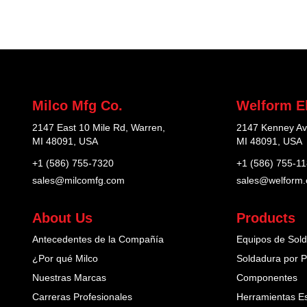
Milco Mfg Co.
Welform El
2147 East 10 Mile Rd, Warren,
2147 Kenney Av
MI 48091, USA
MI 48091, USA
+1 (586) 755-7320
+1 (586) 755-1
sales@milcomfg.com
sales@welform
About Us
Products
Antecedentes de la Compañía
Equipos de Sold
¿Por qué Milco
Soldadura por P
Nuestras Marcas
Componentes
Carreras Profesionales
Herramientas Es