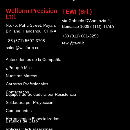
Welform Precision
TEWI (Srl.)
Ltd.
via Gabriele D'Annunzio 9,
No.75, Puhu Street, Puyan,
Beinasco 10092 (TO), ITALY
Binjiang, Hangzhou, CHINA
+39 (011) 681-3255
+86 (571) 5607-3708
tewi@tewi.it
sales@welform.cn
Antecedentes de la Compañía
¿Por qué Milco
Nuestras Marcas
Carreras Profesionales
Contactanos
Equipos de Soldadura por Resistencia
Soldadura por Proyección
Componentes
Herramientas Especializadas
Estudios de Caso
Noticias y Actualizaciones