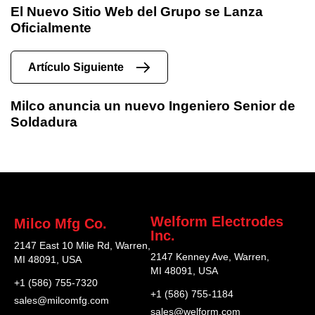
El Nuevo Sitio Web del Grupo se Lanza
Oficialmente
Artículo Siguiente
Milco anuncia un nuevo Ingeniero Senior de
Soldadura
Welform Electrodes
Milco Mfg Co.
Inc.
2147 East 10 Mile Rd, Warren,
2147 Kenney Ave, Warren,
MI 48091, USA
MI 48091, USA
+1 (586) 755-7320
+1 (586) 755-1184
sales@milcomfg.com
sales@welform.com