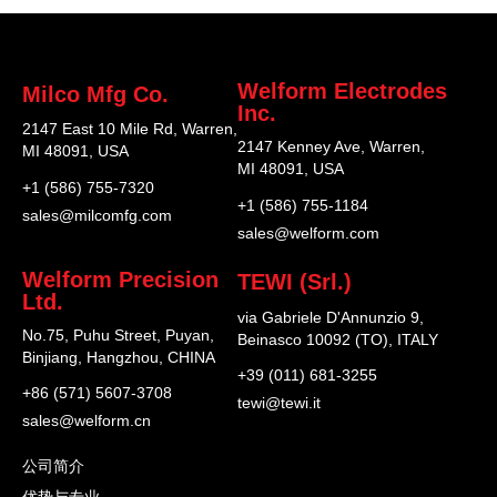
Welform Electrodes
Milco Mfg Co.
Inc.
2147 East 10 Mile Rd, Warren,
2147 Kenney Ave, Warren,
MI 48091, USA
MI 48091, USA
+1 (586) 755-7320
+1 (586) 755-1184
sales@milcomfg.com
sales@welform.com
Welform Precision
TEWI (Srl.)
Ltd.
via Gabriele D'Annunzio 9,
No.75, Puhu Street, Puyan,
Beinasco 10092 (TO), ITALY
Binjiang, Hangzhou, CHINA
+39 (011) 681-3255
+86 (571) 5607-3708
tewi@tewi.it
sales@welform.cn
公司简介